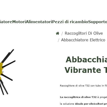
iatore
Motori
Alimentatori
Pezzi di ricambio
Supporto
Raccoglitori Di Olive
Abbacchiatore Elettrico
Abbacchia
Vibrante T
Raccoglitore di olive T32 con tubo in f
La raccoglitrice di olive T32
è proge
la soluzione
ideale per olivicoltori pr