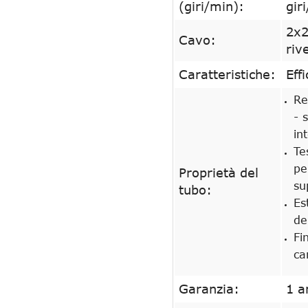
(giri/min):
gir
2x2
Cavo:
riv
Caratteristiche:
Eff
Re
- 
in
Te
pe
Proprietà del
su
tubo:
Es
de
Fi
ca
Garanzia:
1 a