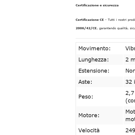
Certificazione e sicurezza
Certificazione CE
- Tutti i nostri pro
2006/42/CE
, garantendo qualità, sicu
Movimento:
Vib
Lunghezza:
2 m
Estensione:
Non
Aste:
32 
2,7
Peso:
(co
Mot
Motore:
mot
Velocità
249