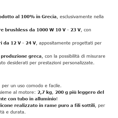
odotto al 100% in Grecia
, esclusivamente nella
e brushless da 1000 W 10 V - 23 V
, con
i da 12 V - 24 V
, appositamente progettati per
 produzione greca
, con la possibilità di misurare
nuto desiderati per prestazioni personalizzate.
o per un uso comodo e facile.
insieme al motore:
2,7 kg
,
200 g più leggero del
te con tubo in alluminio
!
licone realizzato in rame puro a fili sottili
, per
ità e durata.