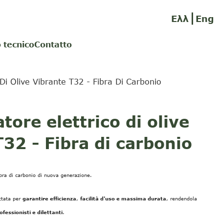
Ελλ
Eng
 tecnico
Contatto
 Di Olive Vibrante T32 - Fibra Di Carbonio
tore elettrico di olive
32 - Fibra di carbonio
ibra di carbonio di nuova generazione.
ttata per
garantire efficienza
,
facilità d'uso e massima durata
, rendendola
ofessionisti e dilettanti
.