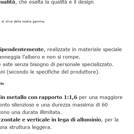
qualità
, che esalta la qualità e il design
ici di olive della nostra gamma.
ndipendentemente
, realizzate in materiale speciale
anneggia l'albero e non si rompe.
le aste senza bisogno di personale specializzato.
ni (secondo le specifiche del produttore).
ile
 in metallo con rapporto 1:1,6
per una maggiore
ento silenzioso e una durezza massima di 60
cono una durata illimitata.
zontale e verticale in lega di alluminio
, per la
na struttura leggera.