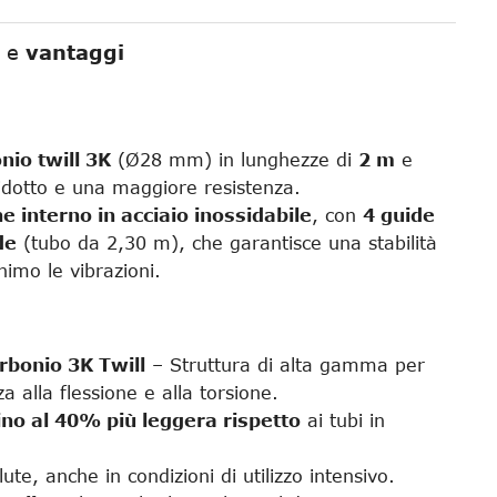
e
vantaggi
nio twill 3K
(Ø28 mm) in lunghezze di
2 m
e
idotto e una maggiore resistenza.
e interno in acciaio inossidabile
, con
4 guide
de
(tubo da 2,30 m), che garantisce una stabilità
nimo le vibrazioni.
arbonio 3K Twill
– Struttura di alta gamma per
 alla flessione e alla torsione.
ino al 40% più leggera rispetto
ai tubi in
olute, anche in condizioni di utilizzo intensivo.