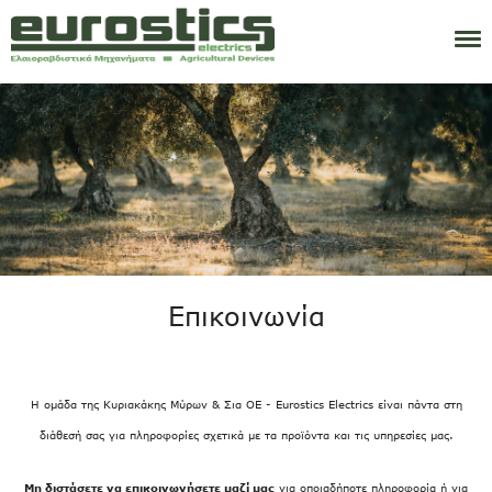
Εταιρεία
Ελαιοραβδιστικά
Μηχανές
Τροφοδοτικά
Ανταλλακτικά
Τεχνική Υποστήριξη
Επικοινωνία
Επικοινωνία
Eng
Ita
Η ομάδα της Κυριακάκης Μύρων & Σια ΟΕ - Eurostics Electrics είναι πάντα στη
διάθεσή σας για πληροφορίες σχετικά με τα προϊόντα και τις υπηρεσίες μας.
Μη διστάσετε να επικοινωνήσετε μαζί μας
για οποιαδήποτε πληροφορία ή για